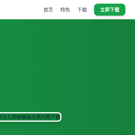
首页
特色
下载
立即下载