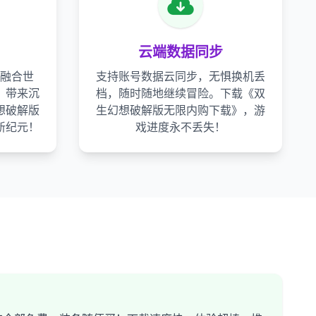
云端数据同步
融合世
支持账号数据云同步，无惧换机丢
，带来沉
档，随时随地继续冒险。下载《双
想破解版
生幻想破解版无限内购下载》，游
新纪元！
戏进度永不丢失！