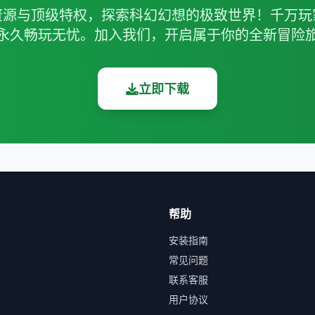
资源与顶级特权，探索科幻幻想的极致世界！千万玩
永久畅玩无忧。加入我们，开启属于你的全新冒险
立即下载
帮助
安装指南
常见问题
联系客服
用户协议