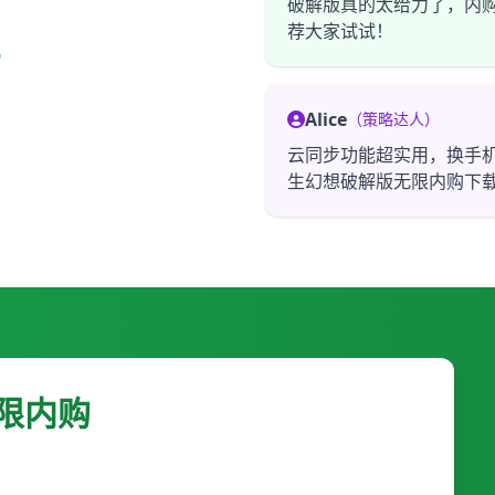
破解版真的太给力了，内
荐大家试试！
7
Alice
（策略达人）
云同步功能超实用，换手
生幻想破解版无限内购下
限内购