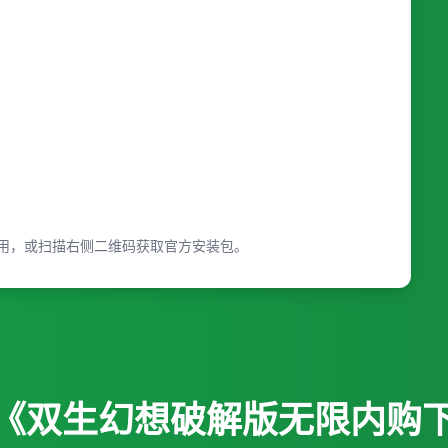
用，或扫描右侧二维码获取官方安装包。
《双生幻想破解版无限内购