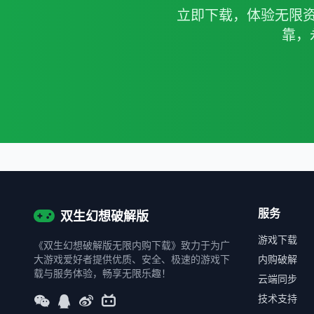
立即下载，体验无限
靠，
服务
双生幻想破解版
游戏下载
《双生幻想破解版无限内购下载》致力于为广
大游戏爱好者提供优质、安全、极速的游戏下
内购破解
载与服务体验，畅享无限乐趣！
云端同步
技术支持