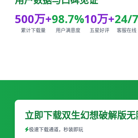
500万+
98.7%
10万+
24/
累计下载量
用户满意度
五星好评
客服在线
立即下载双生幻想破解版无
极速下载通道，秒装即玩