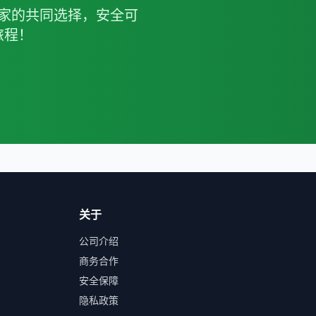
家的共同选择，安全可
旅程！
关于
公司介绍
商务合作
安全保障
隐私政策